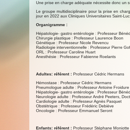
Une prise en charge adéquate nécessite donc un sui
Le groupe multidisciplinaire pour la prise en char
jour en 2022 aux Cliniques Universitaires Saint-Luc
Organigramme :
Hépatologie- gastro entérologie : Professeur Bénéd
Chirurgie plastique : Professeur Laurence Boon
Génétique : Professeur Nicole Revencu
Radiologie interventionnelle : Professeur Pierre G
ORL : Professeur Caroline Huart
Anesthésie : Professeur Fabienne Roelants
Adultes: référent :
Professeur Cédric Hermans
Hémostase : Professeur Cédric Hermans
Pneumologue adulte : Professeur Antoine Froidure
Hépatologie- gastro entérologie : Professeur Bénéd
Neurologie adulte : Professeur André Peeters, Doc
Cardiologie adulte : Professeur Agnès Pasquet
Obstétrique : Professeur Frédéric Debiève
Oncologie : Professeur Emmanuel Seront
Enfants: référent :
Professeur Stéphane Moniotte