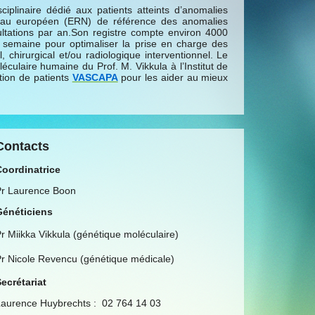
iplinaire dédié aux patients atteints d’anomalies
seau européen (ERN) de référence des anomalies
ltations par an.Son registre compte environ 4000
ue semaine pour optimaliser la prise en charge des
 chirurgical et/ou radiologique interventionnel. Le
ulaire humaine du Prof. M. Vikkula à l’Institut de
ation de patients
VASCAPA
pour les aider au mieux
Contacts
Coordinatrice
Pr Laurence Boon
Généticiens
r Miikka Vikkula (génétique moléculaire)
r Nicole Revencu (génétique médicale)
ecrétariat
aurence Huybrechts : 02 764 14 03