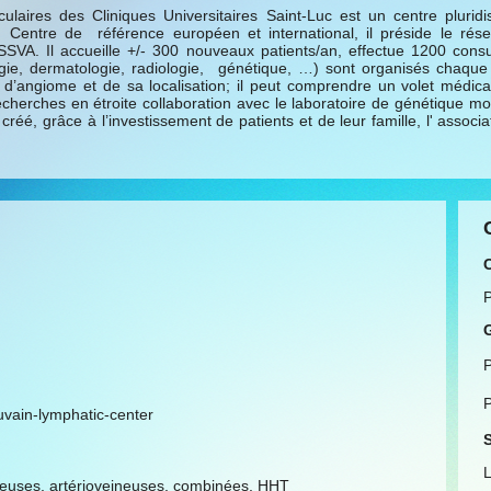
aires des Cliniques Universitaires Saint-Luc est un centre pluridisc
 Centre de référence européen et international, il préside le ré
SVA. Il accueille +/- 300 nouveaux patients/an, effectue 1200 consu
rurgie, dermatologie, radiologie, génétique, …) sont organisés chaq
 d’angiome et de sa localisation; il peut comprendre un volet médical,
rches en étroite collaboration avec le laboratoire de génétique moléc
créé, grâce à l’investissement de patients et de leur famille, l' associ
P
P
uvain-lymphatic-center
S
L
ineuses, artérioveineuses, combinées, HHT