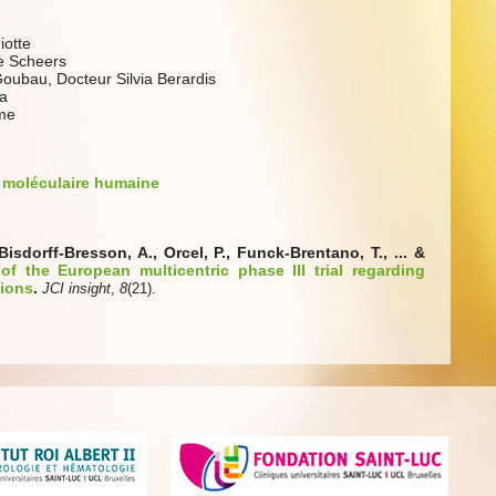
iotte
le Scheers
oubau, Docteur Silvia Berardis
ia
mme
 moléculaire humaine
isdorff-Bresson, A., Orcel, P., Funck-Brentano, T., ... &
 of the European multicentric phase III trial regarding
tions
.
JCI insight
,
8
(21).