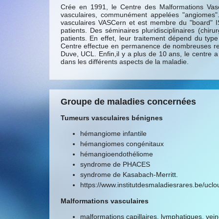
Crée en 1991, le Centre des Malformations Vascul
vasculaires, communément appelées "angiomes".
vasculaires VASCern et est membre du "board" IS
patients. Des séminaires pluridisciplinaires (chi
patients. En effet, leur traitement dépend du type
Centre effectue en permanence de nombreuses reche
Duve, UCL. Enfin,il y a plus de 10 ans, le centre a 
dans les différents aspects de la maladie.
Groupe de maladies concernées
Tumeurs vasculaires bénignes
hémangiome infantile
hémangiomes congénitaux
hémangioendothéliome
syndrome de PHACES
syndrome de Kasabach-Merritt.
https://www.institutdesmaladiesrares.be/uclo
Malformations vasculaires
malformations capillaires, lymphatiques, ve