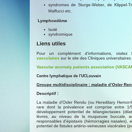
syndromes de Sturge-Weber, de Klippel-
Maffucci etc.
Lymphoedème
Isolé
syndromique
Liens utiles
Pour un complément d'informations, visite
vasculaires
sur le site des Cliniques universitaires
Vascular anomaly patients association (VASCA
Centre lymphatique de l'UCLouvain
Groupe multidisciplinaire : maladie d’Osler Re
Descriptif :
La maladie d’Osler Rendu (ou Hereditary Hemorrha
rare dont la prévalence est comprise entre 1/5
développement potentiel de télangiectasies (dila
lèvres, au niveau de la muqueuse buccale, au
responsables d’épistaxis (hémorragies nasales), e
potentiel de fistules artério-veineuses viscérales (