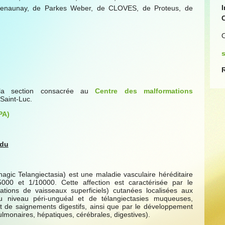
Trenaunay, de Parkes Weber, de CLOVES, de Proteus, de
O
z la section consacrée au
Centre des malformations
 Saint-Luc.
PA)
ndu
gic Telangiectasia) est une maladie vasculaire héréditaire
000 et 1/10000. Cette affection est caractérisée par le
tations de vaisseaux superficiels) cutanées localisées aux
 niveau péri-unguéal et de télangiectasies muqueuses,
t de saignements digestifs, ainsi que par le développement
pulmonaires, hépatiques, cérébrales, digestives).