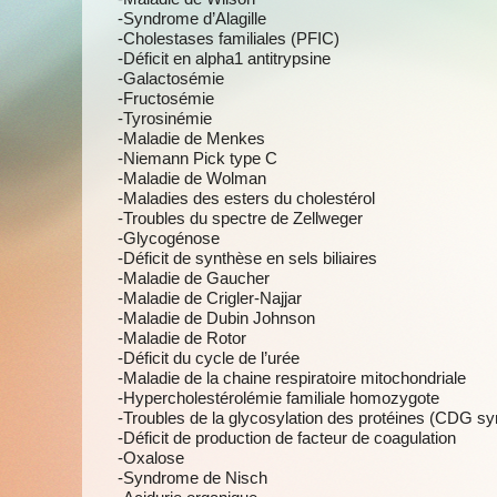
-Syndrome d’Alagille
-Cholestases familiales (PFIC)
-Déficit en alpha1 antitrypsine
-Galactosémie
-Fructosémie
-Tyrosinémie
-Maladie de Menkes
-Niemann Pick type C
-Maladie de Wolman
-Maladies des esters du cholestérol
-Troubles du spectre de Zellweger
-Glycogénose
-Déficit de synthèse en sels biliaires
-Maladie de Gaucher
-Maladie de Crigler-Najjar
-Maladie de Dubin Johnson
-Maladie de Rotor
-Déficit du cycle de l’urée
-Maladie de la chaine respiratoire mitochondriale
-Hypercholestérolémie familiale homozygote
-Troubles de la glycosylation des protéines (CDG s
-Déficit de production de facteur de coagulation
-Oxalose
-Syndrome de Nisch