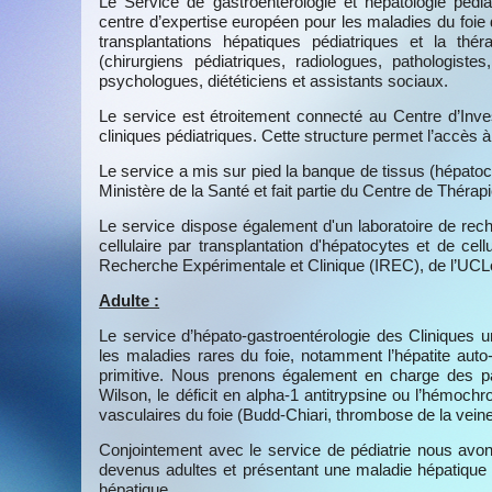
Le Service de gastroentérologie et hépatologie pédi
centre d’expertise européen pour les maladies du foie 
transplantations hépatiques pédiatriques et la théra
(chirurgiens pédiatriques, radiologues, pathologist
psychologues, diététiciens et assistants sociaux.
Le service est étroitement connecté au Centre d’Inves
cliniques pédiatriques. Cette structure permet l’accès 
Le service a mis sur pied la banque de tissus (hépatoc
Ministère de la Santé et fait partie du Centre de Thérapi
Le service dispose également d'un laboratoire de rech
cellulaire par transplantation d'hépatocytes et de cell
Recherche Expérimentale et Clinique (IREC), de l’UCL
Adulte :
Le service d’hépato-gastroentérologie des Cliniques 
les maladies rares du foie, notamment l’hépatite auto-i
primitive. Nous prenons également en charge des p
Wilson, le déficit en alpha-1 antitrypsine ou l’hémoc
vasculaires du foie (Budd-Chiari, thrombose de la veine
Conjointement avec le service de pédiatrie nous avons 
devenus adultes et présentant une maladie hépatique r
hépatique.