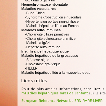
-Acidurie organique
Hémochromatose néonatale
Maladies vasculaires
-Budd-Chiari
-Syndrome d’obstruction sinusoïdale
-Hypertension portale non-cirrhose
-Maladie hépatique liées au Fontan
Maladies auto-immunes
-Cholangite biliaire primitives
-Cholangite sclérosante primitive
-Maladie à IgG4
-Hépatite auto-immune
Insuffisance hépatique aiguë
Maladie hépatique de la grossesse
-Stéatose aigüe
-Cholestase gravidique
-HELLP
Maladie hépatique liée à la mucoviscidose
Liens utiles
Pour de plus amples informations, consultez la 
maladies hépathiques rares de l'enfant
sur le site
European Reference Network : ERN RARE-LIVER