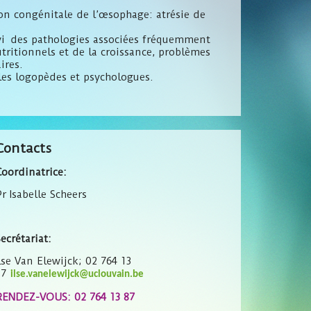
ion congénitale de l’œsophage: atrésie de
suivi des pathologies associées fréquemment
tritionnels et de la croissance, problèmes
ires.
 les logopèdes et psychologues.
Contacts
Coordinatrice:
r Isabelle Scheers
ecrétariat:
Ilse Van Elewijck; 02 764 13
87
ilse.vanelewijck@uclouvain.be
RENDEZ-VOUS: 02 764 13 87