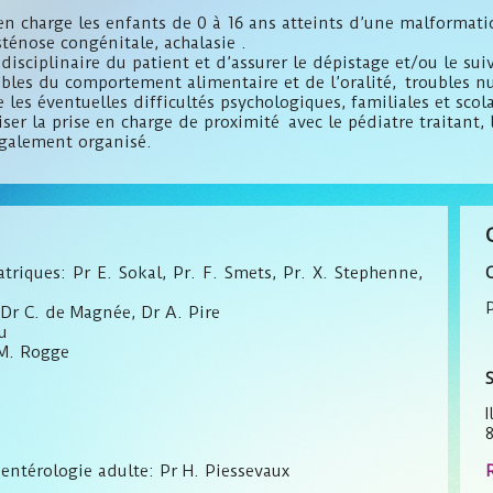
en charge les enfants de 0 à 16 ans atteints d’une malformat
ténose congénitale, achalasie .
idisciplinaire du patient et d’assurer le dépistage et/ou le 
bles du comportement alimentaire et de l’oralité, troubles nu
les éventuelles difficultés psychologiques, familiales et scola
er la prise en charge de proximité avec le pédiatre traitant,
également organisé.
triques: Pr E. Sokal, Pr. F. Smets, Pr. X. Stephenne,
P
 Dr C. de Magnée, Dr A. Pire
u
 M. Rogge
S
entérologie adulte: Pr H. Piessevaux