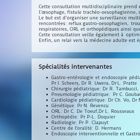
Cette consultation multidisciplinaire prend 
l’œsophage, fistule trachéo-oesophagienne, s
Le but est d’organiser une surveillance mult
rencontrées: reflux gastro-oesophagien, trou
respiratoires, ORL et orthopédiques ainsi que 
Cette consultation veille également à optimis
Enfin, un relai vers la médecine adulte est 
Spécialités intervenantes
Gastro-entérologie et endoscopie pédia
Pr I. Scheers, Dr R. Uwera, Dr L. Pratte
Chirurgie pédiatrique: Dr R. Tambucci,
Pneumologie pédiatrique: Pr C. Gouba
Cardiologie pédiatrique: Dr Ch. Vo, Dr
Génétique: Pr N. Revencu
ORL: Dr C. De Toeuf,Dr L. Rousseaux
Orthopédie: Pr P-L. Doquier
Radiologie: Pr P. Clapuyt
Centre de l'oralité: D. Hermans
Endoscopie interventionnelle et Gastro